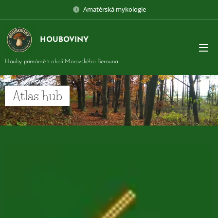
Amatérská mykologie
HOUBOVINY
Houby primárně z okolí Moravského Berouna
Atlas hub