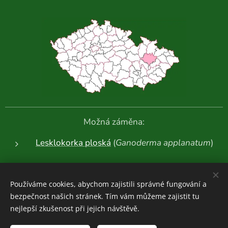
Možná záměna:
Lesklokorka ploská
(
Ganoderma applanatum
)
Další fotografie:
Používáme cookies, abychom zajistili správné fungování a
bezpečnost našich stránek. Tím vám můžeme zajistit tu
nejlepší zkušenost při jejich návštěvě.
Houboviny
© 2020-2026