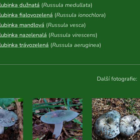
lubinka dužnatá
(
Russula medullata
)
ubinka fialovozelená
(
Russula ionochlora
)
lubinka mandlová
(
Russula vesca
)
lubinka nazelenalá
(
Russula virescens
)
ubinka trávozelená
(
Russula aeruginea
)
Další fotografie: