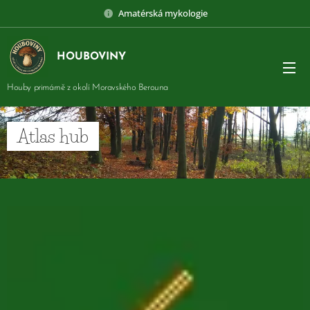
Amatérská mykologie
HOUBOVINY
Houby primárně z okolí Moravského Berouna
Atlas hub