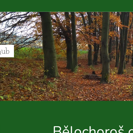
hub
Bělochoroš 