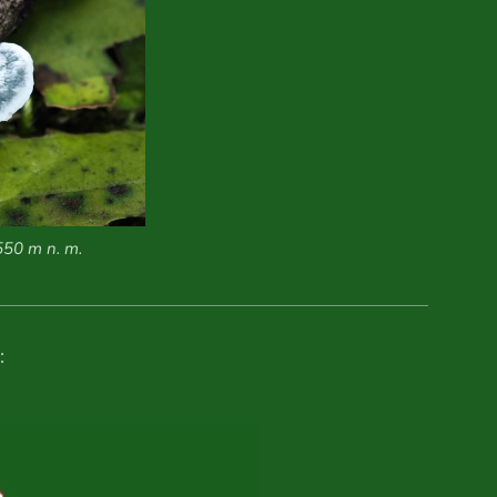
550 m n. m.
: