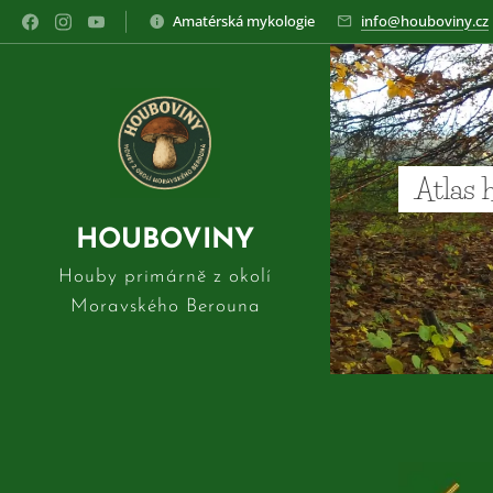
Amatérská mykologie
info@houboviny.cz
Atlas 
HOUBOVINY
Houby primárně z okolí
Moravského Berouna