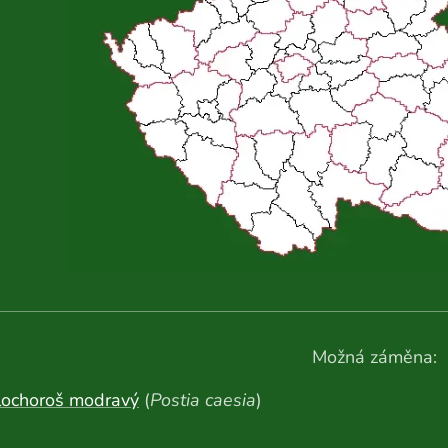
Možná záměna:
lochoroš modravý
(
Postia caesia
)