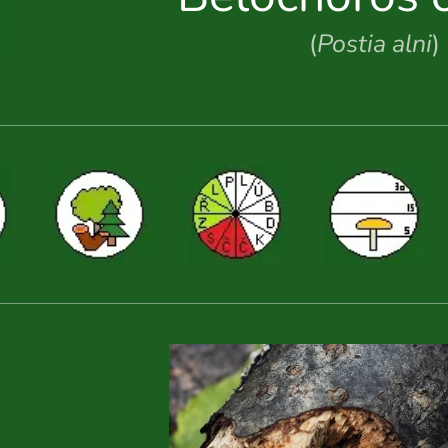
(
Postia alni
)