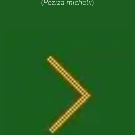
(
Peziza michelii
)