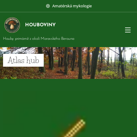
Amatérská mykologie
HOUBOVINY
Houby primárně z okolí Moravského Berouna
Atlas hub