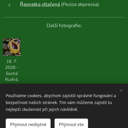
Řasnatka stlačená
(
Peziza depressa
)
Další fotografie:
16. 7.
2026 -
Suchá
Rudná,
713 m n.
m.
Používáme cookies, abychom zajistili správné fungování a
bezpečnost našich stránek. Tím vám můžeme zajistit tu
nejlepší zkušenost při jejich návštěvě.
Houboviny
© 2020-2026
Přijmout nezbytné
Přijmout vše