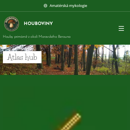
Amatérská mykologie
HOUBOVINY
Houby primárně z okolí Moravského Berouna
Atlas hub