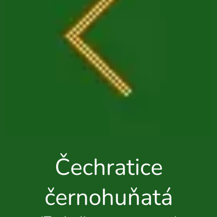
Čechratice
černohuň
atá