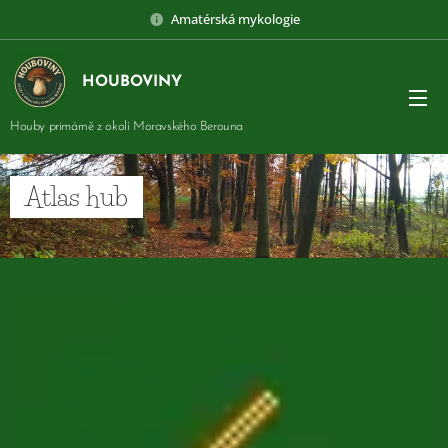
Amatérská mykologie
HOUBOVINY
Houby primárně z okolí Moravského Berouna
Atlas hub