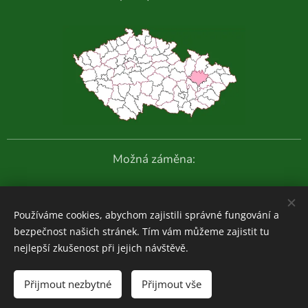
Možná záměna:
Další fotografie:
Používáme cookies, abychom zajistili správné fungování a
bezpečnost našich stránek. Tím vám můžeme zajistit tu
nejlepší zkušenost při jejich návštěvě.
Houboviny
© 2020-2026
Přijmout nezbytné
Přijmout vše
Zajímavosti z vlastních průzkumů:
ZDE
Cookies