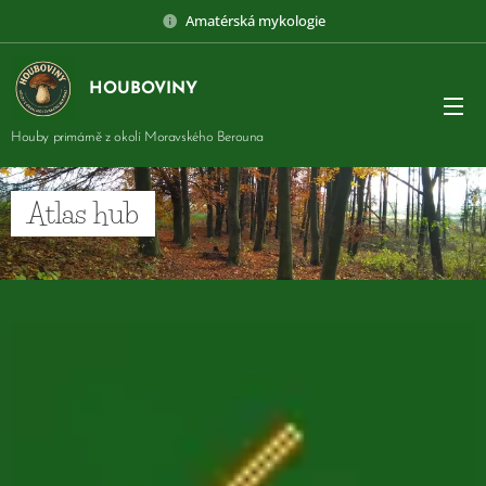
Amatérská mykologie
HOUBOVINY
Houby primárně z okolí Moravského Berouna
Atlas hub