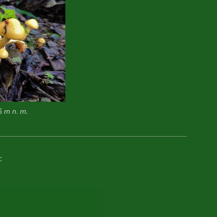
6 m n. m.
: