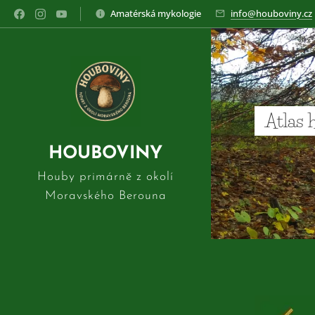
Amatérská mykologie
info@houboviny.cz
Atlas 
HOUBOVINY
Houby primárně z okolí
Moravského Berouna