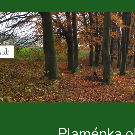
hub
Plaménka o