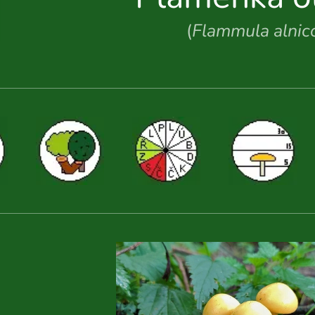
(
Flammula alnic