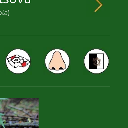
ola
)