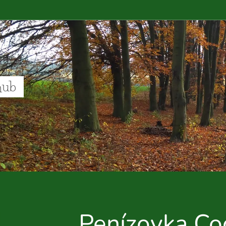
hub
Penízovka C