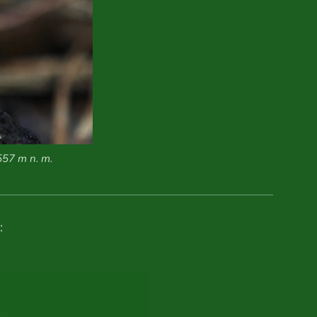
557 m n. m.
: