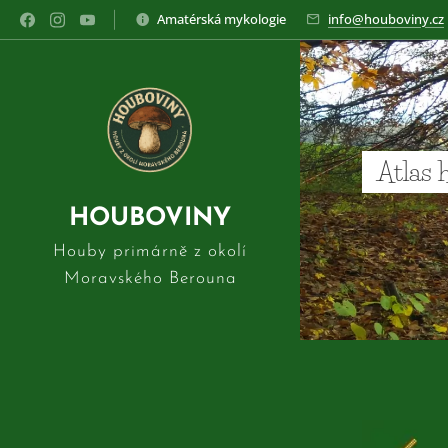
Amatérská mykologie
info@houboviny.cz
Atlas 
HOUBOVINY
Houby primárně z okolí
Moravského Berouna