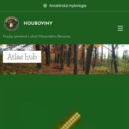
Amatérská mykologie
HOUBOVINY
Houby primárně z okolí Moravského Berouna
Atlas hub