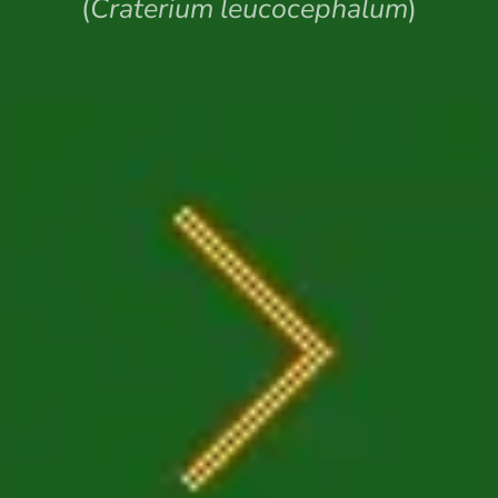
(
Craterium leucocephalum
)