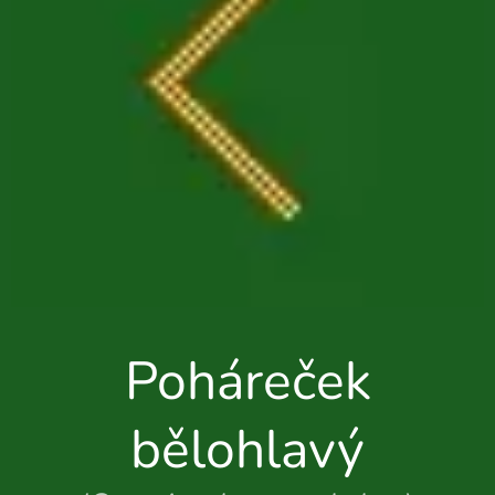
Poháreček
bělohlavý