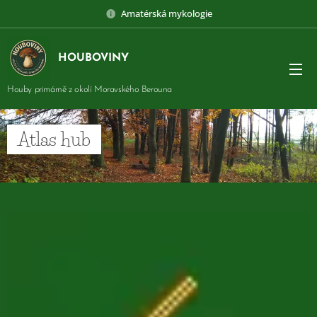
Amatérská mykologie
HOUBOVINY
Houby primárně z okolí Moravského Berouna
Atlas hub