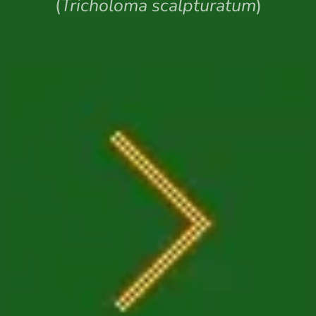
(
Tricholoma scalpturatum
)