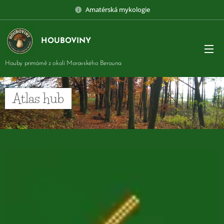
Amatérská mykologie
HOUBOVINY
Houby primárně z okolí Moravského Berouna
Atlas hub