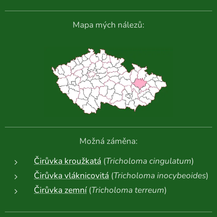
Mapa mých nálezů:
Možná záměna:
Čirůvka kroužkatá
(
Tricholoma cingulatum
)
Čirůvka vláknicovitá
(
Tricholoma inocybeoides
)
Čirůvka zemní
(
Tricholoma terreum
)