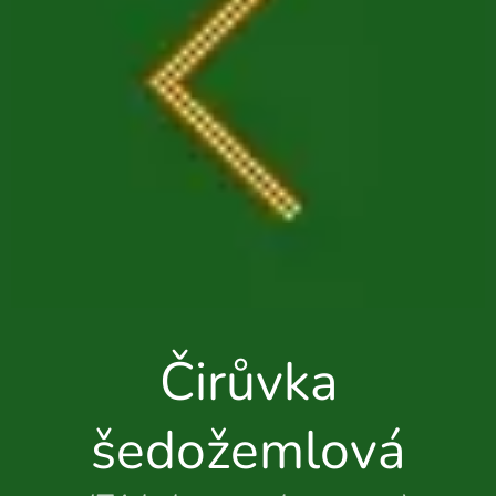
Čirůvka
šedožemlová