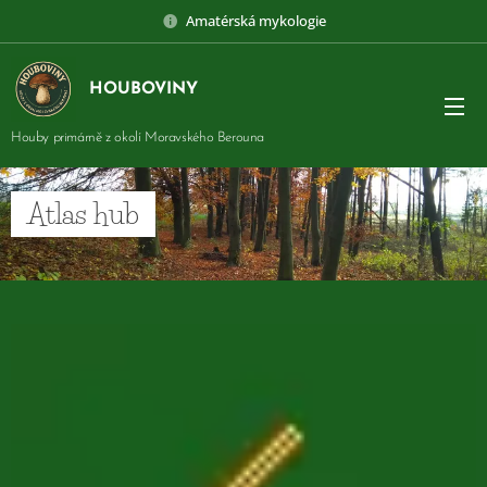
Amatérská mykologie
HOUBOVINY
Houby primárně z okolí Moravského Berouna
Atlas hub