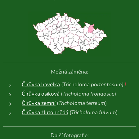
Možná záměna:
Čirůvka havelka
(Tricholoma
portentosum)
!
Čirůvka osiková
(
Tricholoma frondosae
)
Čirůvka zemní
(
Tricholoma terreum
)
Čirůvka žlutohnědá
(
Tricholoma fulvum
)
Další fotografie: