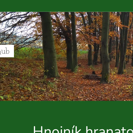
hub
Hnojník hranat