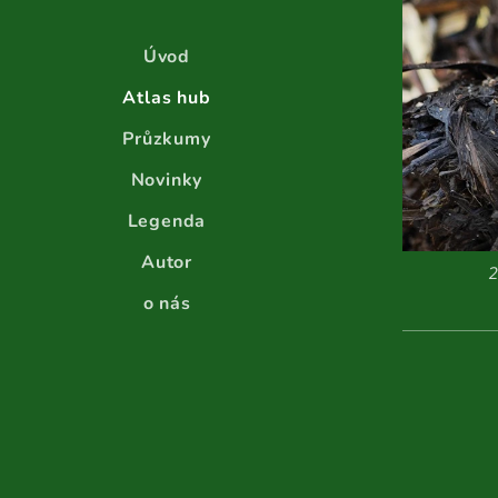
Úvod
Atlas hub
Průzkumy
Novinky
Legenda
Autor
2
o nás