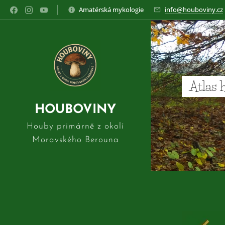
Amatérská mykologie
info@houboviny.cz
Atlas 
HOUBOVINY
Houby primárně z okolí
Moravského Berouna