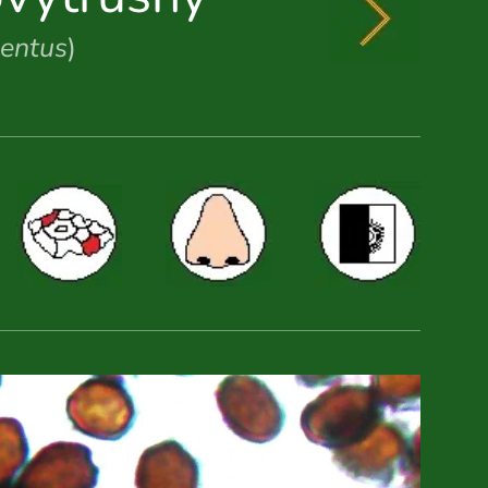
lentus
)