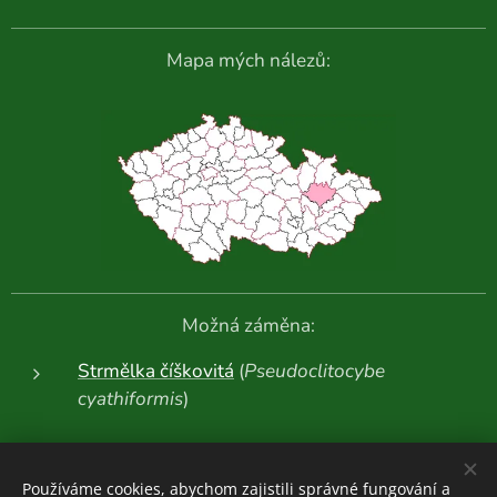
Mapa mých nálezů:
Možná záměna:
Strmělka číškovitá
(
Pseudoclitocybe
cyathiformis
)
Další fotografie:
Používáme cookies, abychom zajistili správné fungování a