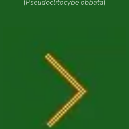
(
Pseudoclitocybe obbata
)