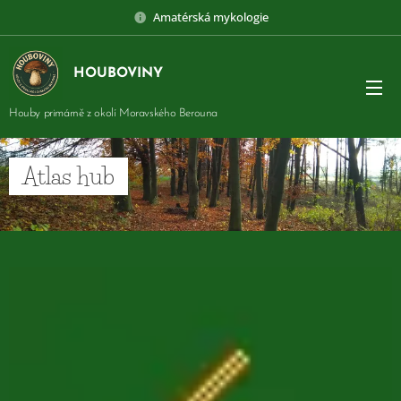
Amatérská mykologie
HOUBOVINY
Houby primárně z okolí Moravského Berouna
Atlas hub