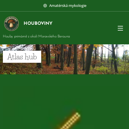
Amatérská mykologie
HOUBOVINY
Houby primárně z okolí Moravského Berouna
Atlas hub