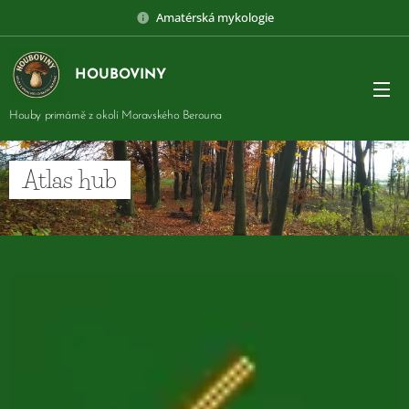
Amatérská mykologie
HOUBOVINY
Houby primárně z okolí Moravského Berouna
Atlas hub