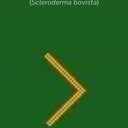
(
Scleroderma bovista
)