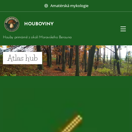
Amatérská mykologie
HOUBOVINY
Houby primárně z okolí Moravského Berouna
Atlas hub