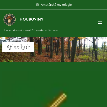
Amatérská mykologie
HOUBOVINY
Houby primárně z okolí Moravského Berouna
Atlas hub