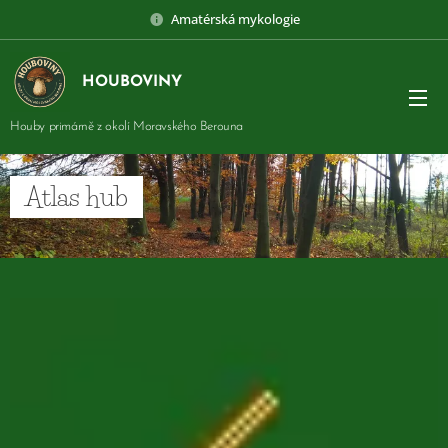
Amatérská mykologie
HOUBOVINY
Houby primárně z okolí Moravského Berouna
Atlas hub