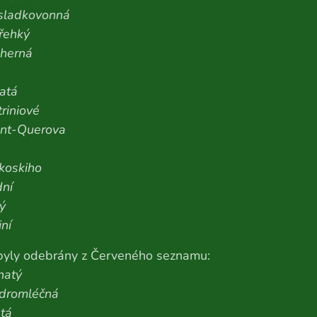
sladkovonná
řehký
dherná
latá
riniové
ont-Querova
koskiho
dní
ý
ní
 byly odebrány z Červeného seznamu:
natý
dromléčná
atá