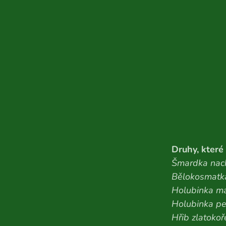
Druhy, které
Šmardka nac
Bělokosmatk
Holubinka ma
Holubinka pe
Hřib zlatoko