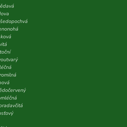
nědavá
dova
šedopochvá
venonohá
sková
vitá
toční
voutvarý
léčná
romilná
bová
nědočervený
omléčná
radavčitá
osťový