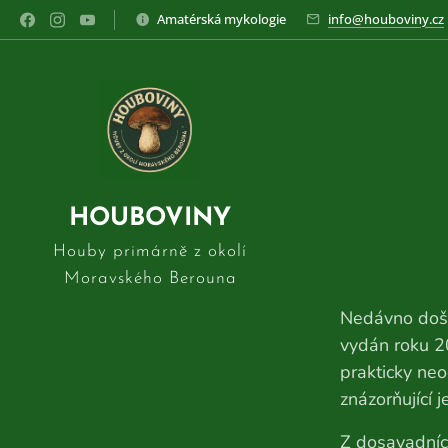
Amatérská mykologie
info@houboviny.cz
HOUBOVINY
Houby primárně z okolí
Moravského Berouna
Nedávno došl
vydán roku 20
prakticky ne
znázorňující j
Z dosavadníc