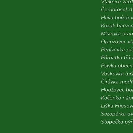
Vláknice zar
Černorosol c
Hlíva hnízdov
Kozák barvo
Mísenka ora
Oranžovec vl
Penízovka pá
Pórnatka třás
Psivka obecn
Voskovka luč
Čirůvka modř
Houžovec bob
Kačenka nápr
Liška Friesov
Slizopórka d
Stopečka pýř