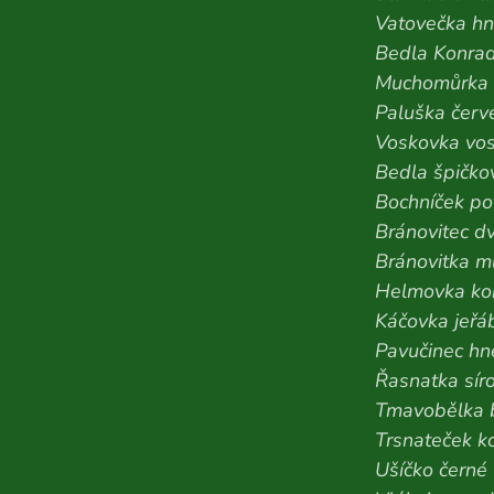
Vatovečka h
Bedla Konra
Muchomůrka 
Paluška čer
Voskovka vo
Bedla špičko
Bochníček po
Bránovitec d
Bránovitka m
Helmovka ko
Káčovka jeřá
Pavučinec h
Řasnatka sír
Tmavobělka b
Trsnateček k
Ušíčko černé