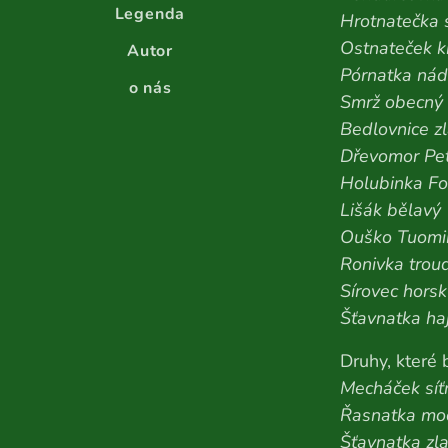
Legenda
Hrotnatečka 
Ostnateček k
Autor
Pórnatka ná
o nás
Smrž obecný
Bedlovnice z
Dřevomor Pet
Holubinka F
Lišák bělavý
Ouško Tuomi
Ronivka trou
Sírovec horsk
Šťavnatka haj
Druhy, které
Mecháček síť
Řasnatka mo
Šťavnatka zl