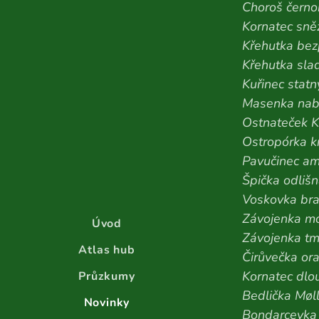
Choroš čern
Kornatec sně
Křehutka bez
Křehutka sla
Kuřinec statn
Masenka nab
Ostnateček K
Ostropórka 
Pavučinec am
Špička odliš
Voskovka br
Závojenka m
Úvod
Závojenka t
Atlas hub
Čirůvečka ora
Kornatec dlo
Průzkumy
Bedlička Møl
Novinky
Bondarcevka