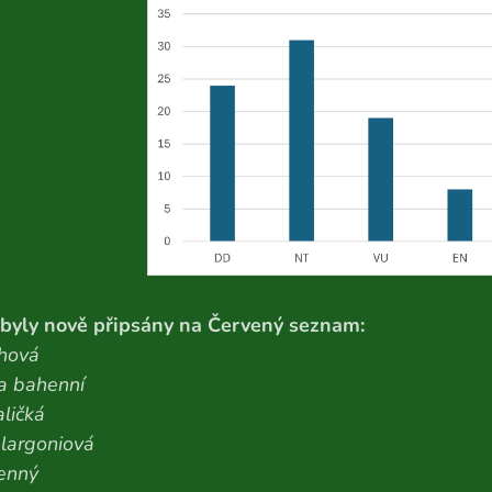
 byly nově připsány na Červený seznam:
hová
a bahenní
ličká
largoniová
řenný