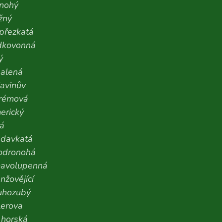
onohý
žný
přezkatá
dkovonná
ý
alená
avinův
krémová
erický
ná
adavkatá
odronohá
mavolupenná
nžovějící
uhozubý
lerova
 horská