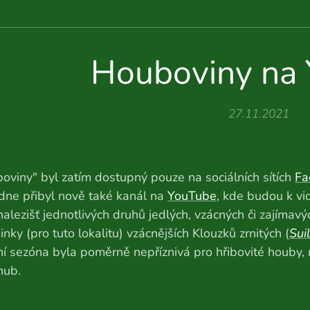
Houboviny na 
27.11.2021
oviny" byl zatím dostupný pouze na sociálních sítích
Fa
dne přibyl nově také kanál na
YouTube
, kde budou k vi
nalezišť jednotlivých druhů jedlých, vzácných či zajímav
nky (pro tuto lokalitu) vzácnějších Klouzků zrnitých (
Sui
šní sezóna byla poměrně nepříznivá pro hřibovité houby
hub.