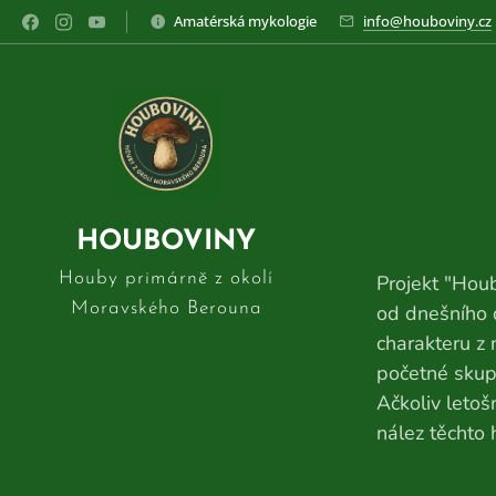
Amatérská mykologie
info@houboviny.cz
HOUBOVINY
Houby primárně z okolí
Projekt "Houb
Moravského Berouna
od dnešního 
charakteru z 
početné skupi
Ačkoliv leto
nález těchto 