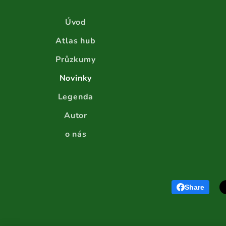
Úvod
Atlas hub
Průzkumy
Novinky
Legenda
Autor
o nás
Share